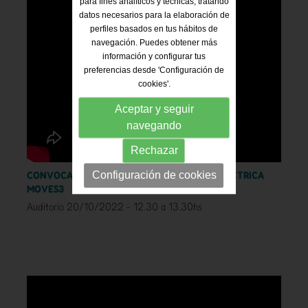
para fines analíticos y técnicas, tratando
datos necesarios para la elaboración de
perfiles basados en tus hábitos de
navegación. Puedes obtener más
información y configurar tus
preferencias desde 'Configuración de
cookies'.
Aceptar y seguir
navegando
Rechazar
CONVOCATORIA DE AYUDAS A MOVILIDAD ELÉCTRICA
Configuración de cookies
MOVES3
Auditorio 20/10/2022 - 12.30 a 13.30hs