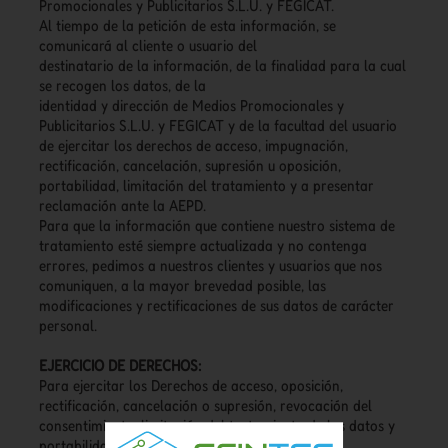
Promocionales y Publicitarios S.L.U. y FEGICAT.
Al tiempo de la petición de esta información, se
comunicará al cliente o usuario del
destinatario de la información, de la finalidad para la cual
se recogen los datos, de la
identidad y dirección de Medios Promocionales y
Publicitarios S.L.U. y FEGICAT y de la facultad del usuario
de ejercitar los derechos de acceso, impugnación,
rectificación, cancelación, supresión u oposición,
portabilidad, limitación del tratamiento y a presentar
reclamación ante la AEPD.
Para que la información que contiene nuestro sistema de
tratamiento esté siempre actualizada y no contenga
errores, pedimos a nuestros clientes y usuarios que nos
comuniquen, a la mayor brevedad posible, las
modificaciones y rectificaciones de sus datos de carácter
personal.
EJERCICIO DE DERECHOS:
Para ejercitar los Derechos de acceso, oposición,
rectificación, cancelación o supresión, revocación del
consentimiento, limitación del tratamiento de los datos y
portabilidad, deberán dirigirse por escrito a: