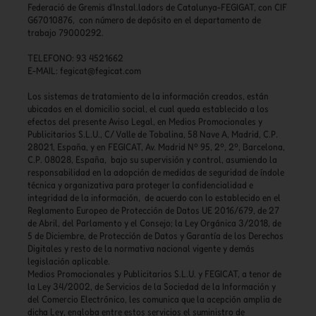
Federació de Gremis d'Instal.ladors de Catalunya-FEGIGAT, con CIF
G67010876, con número de depósito en el departamento de
trabajo 79000292.
TELEFONO: 93 4521662
E-MAIL:
fegicat@fegicat.com
Los sistemas de tratamiento de la información creados, están
ubicados en el domicilio social, el cual queda establecido a los
efectos del presente Aviso Legal, en Medios Promocionales y
Publicitarios S.L.U., C/ Valle de Tobalina, 58 Nave A, Madrid, C.P.
28021, España, y en FEGICAT, Av. Madrid Nº 95, 2º, 2º, Barcelona,
C.P. 08028, España, bajo su supervisión y control, asumiendo la
responsabilidad en la adopción de medidas de seguridad de índole
técnica y organizativa para proteger la confidencialidad e
integridad de la información, de acuerdo con lo establecido en el
Reglamento Europeo de Protección de Datos UE 2016/679, de 27
de Abril, del Parlamento y el Consejo; la Ley Orgánica 3/2018, de
5 de Diciembre, de Protección de Datos y Garantía de los Derechos
Digitales y resto de la normativa nacional vigente y demás
legislación aplicable.
Medios Promocionales y Publicitarios S.L.U. y FEGICAT, a tenor de
la Ley 34/2002, de Servicios de la Sociedad de la Información y
del Comercio Electrónico, les comunica que la acepción amplia de
dicha Ley, engloba entre estos servicios el suministro de