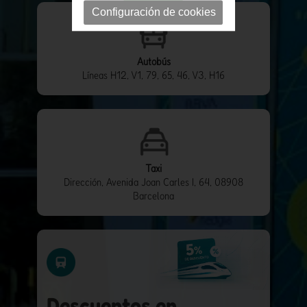
Configuración de cookies
Autobús
Líneas H12, V1, 79, 65, 46, V3, H16
Taxi
Dirección, Avenida Joan Carles I, 64, 08908
Barcelona
Descuentos en