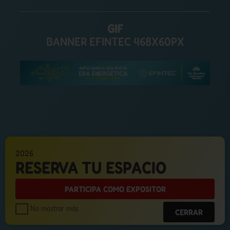
GIF
BANNER EFINTEC 468X60PX
2026
RESERVA TU ESPACIO
PARTICIPA COMO EXPOSITOR
No mostrar más
CERRAR