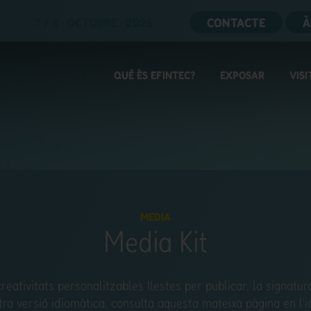
7 / 8 · OCTUBRE · 2026
CONTACTE
À
QUÉ ÈS EFINTEC?
EXPOSAR
VISI
MEDIA
Media Kit
creativitats personalitzables llestes per publicar, la signatura
ltra versió idiomàtica, consulta aquesta mateixa pàgina en l’