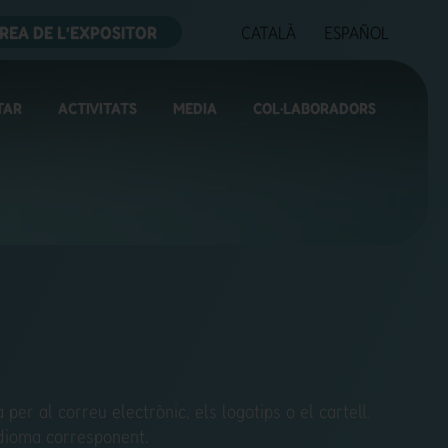
REA DE L’EXPOSITOR
CATALÀ
ESPAÑOL
TAR
ACTIVITATS
MEDIA
COL·LABORADORS
 per al correu electrònic, els logotips o el cartell.
idioma corresponent.