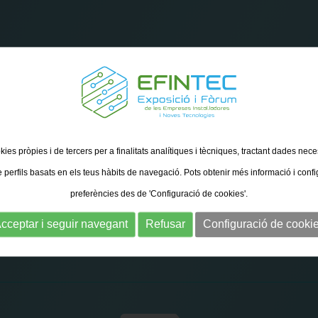
kies pròpies i de tercers per a finalitats analítiques i tècniques, tractant dades nec
e perfils basats en els teus hàbits de navegació. Pots obtenir més informació i confi
DESCARREGAR
preferències des de 'Configuració de cookies'.
IVITATS PERSONALITZABLES PER A XARXES S
cceptar i seguir navegant
Refusar
Configuració de cooki