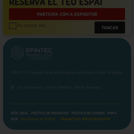
RESERVA EL TEU ESPAI
PARTICIPA COM A EXPOSITOR
No mostrar més
TANCAR
EFINTEC, és l'Exposició i Fòrum de les Empreses Instal·ladores i Noves Tecnologies.
Fira de Barcelona – Gran Vía. Pabellón 1 · 08004 · Barcelona
AVÍS LEGAL
POLÍTICA DE PRIVACITAT
POLÍTICA DE COOKIES
MAPA
WEB
Una iniciativa de FEGICAT
ORGANITZAT PER EVENTALISTA*