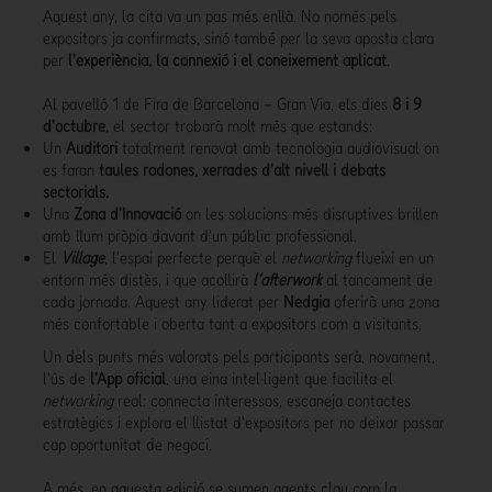
Aquest any, la cita va un pas més enllà. No només pels
expositors ja confirmats, sinó també per la seva aposta clara
per
l'experiència, la connexió i el coneixement aplicat
.
Al pavelló 1 de Fira de Barcelona – Gran Via, els dies
8 i 9
d'octubre
, el sector trobarà molt més que estands:
Un
Auditori
totalment renovat amb tecnologia audiovisual on
es faran
taules rodones, xerrades d'alt nivell i debats
sectorials.
Una
Zona d'Innovació
on les solucions més disruptives brillen
amb llum pròpia davant d'un públic professional.
El
Village
, l'espai perfecte perquè el
networking
flueixi en un
entorn més distès, i que acollirà
l'afterwork
al tancament de
cada jornada. Aquest any liderat per
Nedgia
oferirà una zona
més confortable i oberta tant a expositors com a visitants.
Un dels punts més valorats pels participants serà, novament,
l'ús de
l'App oficial
, una eina intel·ligent que facilita el
networking
real: connecta interessos, escaneja contactes
estratègics i explora el llistat d'expositors per no deixar passar
cap oportunitat de negoci.
A més, en aquesta edició se sumen agents clau com la